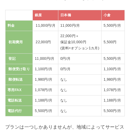
銀座
日本橋
小倉
料金
11,000円/月
11,000円/月
5,500円/月
22,000円＋
初期費用
22,000円
保証金10,000円
5,500円
(賃料+オプション1カ月)
登記
11,000円/月
0円/月
5,500円/月
郵便受け取り
1,100円/月
0円/月
1,100円/月
郵便転送
1,980円/月
なし
1,980円/月
専用FAX
1,078円/月
なし
1,078円/月
電話転送
1,188円/月
なし
1,188円/月
電話代行
5,500円/月
なし
5,500円/月
プランは一つしかありませんが、地域によってサービス