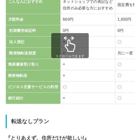
こんな人におすすめ
ネットショップでの表記など
固定費を抑
住所のみ必要な方におすすめ
月額料金
660円
1,650円
初期費用保証料
0円
0円
法人登記
×
〇
郵便物転送頻度
×
月に一度
スクロールできます
簡易書留受け取り
×
〇
郵便物転送
×
〇
ビジネス支援サービスの利用
〇
〇
銀行紹介
×
〇
転送なしプラン
『とりあえず、住所だけが欲しい!』