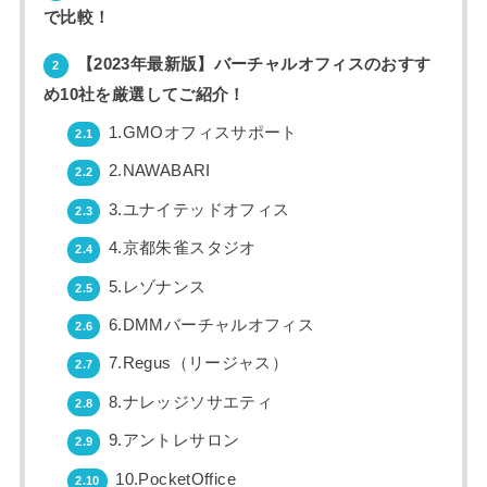
で比較！
【2023年最新版】バーチャルオフィスのおすす
2
め10社を厳選してご紹介！
1.GMOオフィスサポート
2.1
2.NAWABARI
2.2
3.ユナイテッドオフィス
2.3
4.京都朱雀スタジオ
2.4
5.レゾナンス
2.5
6.DMMバーチャルオフィス
2.6
7.Regus（リージャス）
2.7
8.ナレッジソサエティ
2.8
9.アントレサロン
2.9
10.PocketOffice
2.10