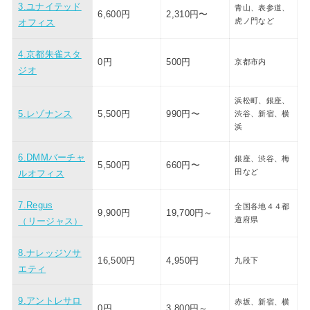
3.ユナイテッド
青山、表参道、
6,600円
2,310円〜
虎ノ門など
オフィス
4.京都朱雀スタ
0円
500円
京都市内
ジオ
浜松町、銀座、
5.レゾナンス
5,500円
990円〜
渋谷、新宿、横
浜
6.DMMバーチャ
銀座、渋谷、梅
5,500円
660円〜
田など
ルオフィス
7.Regus
全国各地４４都
9,900円
19,700円～
道府県
（リージャス）
8.ナレッジソサ
16,500円
4,950円
九段下
エティ
9.アントレサロ
赤坂、新宿、
横
0円
3,800円～