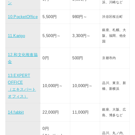
浜、川崎など
ン
10.PocketOffice
5,500円
980円～
渋谷区桜丘町
銀座、札幌、
大
11.Karigo
5,500円～
3,300円～
阪、福岡、他全
国
12.和文化推進協
0円
500円
京都市内
会
13.EXPERT
OFFICE
品川、東京、新
10,000円～
10,000円～
橋
、新横浜
（エキスパート
オフィス）
銀座、
大阪、広
14.fabbit
22,000円
11,000円
島、博多など
0円
品川、丸ノ内、