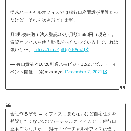
従来バーチャルオフィスでは銀行口座開設が困難だっ
たけど、それを吹き飛ばす衝撃。
月1郵便転送＋法人登記OKが月額1,650円（税込）。
賃貸オフィスを使う動機が弱くなっている中でこれは
強いな〜。
https://t.co/YptUgYK8mJ
— 有山貴清@10/28副業スモビジ・12/2アダルト イ
ベント開催！ (@mksaryo)
December 7, 2021
会社作るぞ💪 → オフィスは要らないけど自宅住所を
登記したくないのでバーチャルオフィスで → 銀行口
座も作らなきゃ → 銀行「バーチャルオフィスは怪し