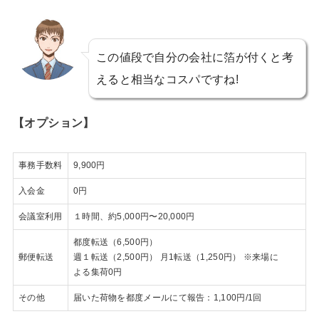
この値段で自分の会社に箔が付くと考
えると相当なコスパですね!
【オプション】
事務手数料
9,900円
入会金
0円
会議室利用
１時間、約5,000円〜20,000円
都度転送（
6,500
円）
郵便転送
週１転送（
2,500
円） 月
1
転送（
1,250
円） ※来場に
よる集荷
0
円
その他
届いた荷物を都度メールにて報告：
1,100
円
/1
回