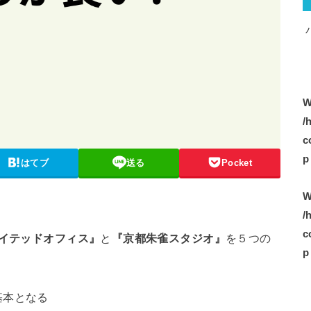
W
/
c
p
はてブ
送る
Pocket
W
/
c
イテッドオフィス』
と
『京都朱雀スタジオ』
を５つの
p
基本となる