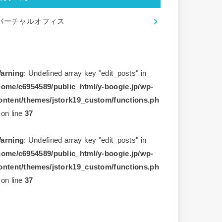
バーチャルオフィス
arning
: Undefined array key "edit_posts" in
home/c6954589/public_html/y-boogie.jp/wp-
ontent/themes/jstork19_custom/functions.ph
on line
37
arning
: Undefined array key "edit_posts" in
home/c6954589/public_html/y-boogie.jp/wp-
ontent/themes/jstork19_custom/functions.ph
on line
37