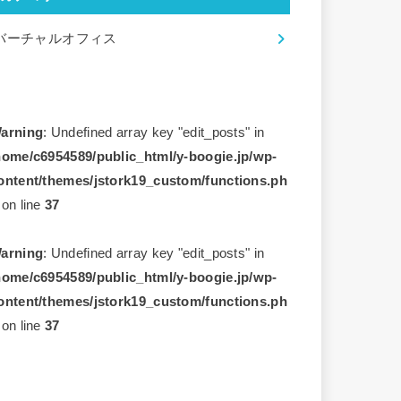
バーチャルオフィス
arning
: Undefined array key "edit_posts" in
home/c6954589/public_html/y-boogie.jp/wp-
ontent/themes/jstork19_custom/functions.ph
on line
37
arning
: Undefined array key "edit_posts" in
home/c6954589/public_html/y-boogie.jp/wp-
ontent/themes/jstork19_custom/functions.ph
on line
37