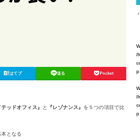
W
/
c
p
はてブ
送る
Pocket
W
/
c
イテッドオフィス』
と
『レゾナンス』
を５つの項目で比
p
基本となる